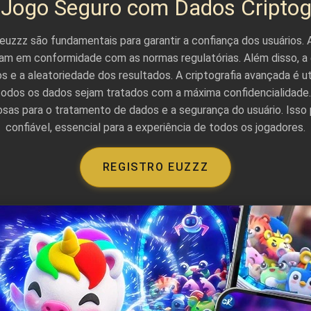
 Jogo Seguro com Dados Cripto
uzzz são fundamentais para garantir a confiança dos usuários. 
m em conformidade com as normas regulatórias. Além disso, a 
os e a aleatoriedade dos resultados. A criptografia avançada é 
 todos os dados sejam tratados com a máxima confidencialidade. 
rosas para o tratamento de dados e a segurança do usuário. Iss
confiável, essencial para a experiência de todos os jogadores.
REGISTRO EUZZZ