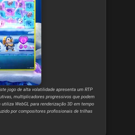
te jogo de alta volatilidade apresenta um RTP
utivas, multiplicadores progressivos que podem
ca utiliza WebGL para renderização 3D em tempo
zido por compositores profissionais de trilhas