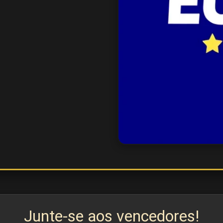
Junte-se aos vencedores!