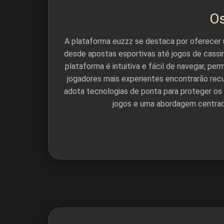
Os
A plataforma euzzz se destaca por oferecer 
desde apostas esportivas até jogos de cassino
plataforma é intuitiva e fácil de navegar, p
jogadores mais experientes encontrarão rec
adota tecnologias de ponta para proteger os d
jogos e uma abordagem centrada