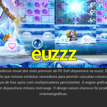
ência visual dos slots premium da PG Soft disponíveis na euzzz. Es
che que remove símbolos vencedores para permitir cascatas consec
re de free spins com multiplicadores persistentes. A engine gráfi
dispositivos móveis mid-range. O design sonoro imersivo foi produ
cinematográficas.