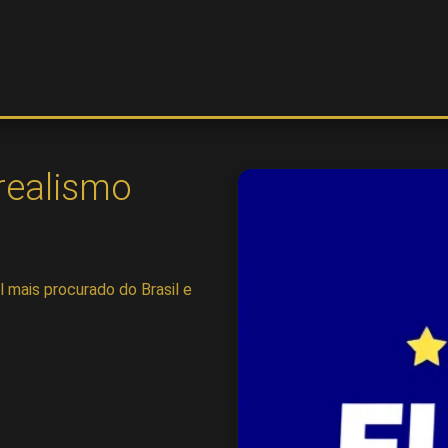
realismo
l mais procurado do Brasil e