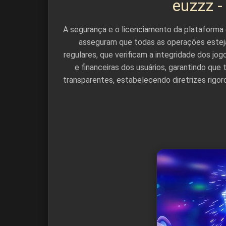
euzzz -
A segurança e o licenciamento da plataforma e
asseguram que todas as operações esteja
regulares, que verificam a integridade dos jog
e financeiras dos usuários, garantindo que
transparentes, estabelecendo diretrizes rigo