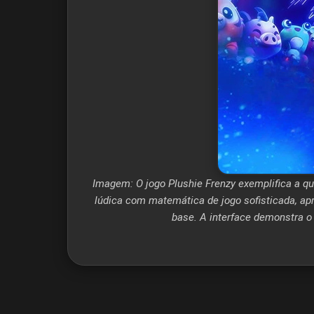
Imagem: O jogo Plushie Frenzy exemplifica a qu
lúdica com matemática de jogo sofisticada, ap
base. A interface demonstra o