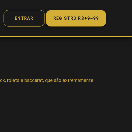
ENTRAR
REGISTRO R$+9~99
👤 Conta
Login
Cadastro
ack, roleta e baccarat, que são extremamente
Bônus
VIP