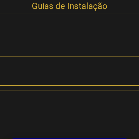
Guias de Instalação