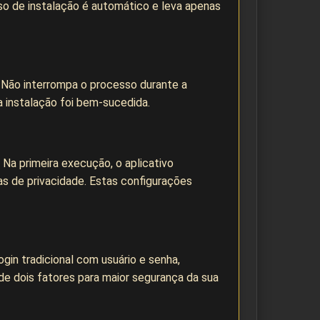
so de instalação é automático e leva apenas
 Não interrompa o processo durante a
 instalação foi bem-sucedida.
. Na primeira execução, o aplicativo
as de privacidade. Estas configurações
gin tradicional com usuário e senha,
e dois fatores para maior segurança da sua