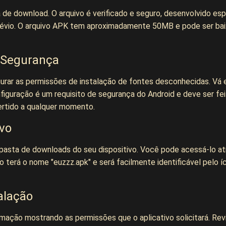
a de download. O arquivo é verificado e seguro, desenvolvido es
 prévio. O arquivo APK tem aproximadamente 50MB e pode ser 
e Segurança
igurar as permissões de instalação de fontes desconhecidas. V
figuração é um requisito de segurança do Android e deve ser fe
ertido a qualquer momento.
ivo
 pasta de downloads do seu dispositivo. Você pode acessá-lo at
 terá o nome "euzzz.apk" e será facilmente identificável pelo í
alação
irmação mostrando as permissões que o aplicativo solicitará. Re