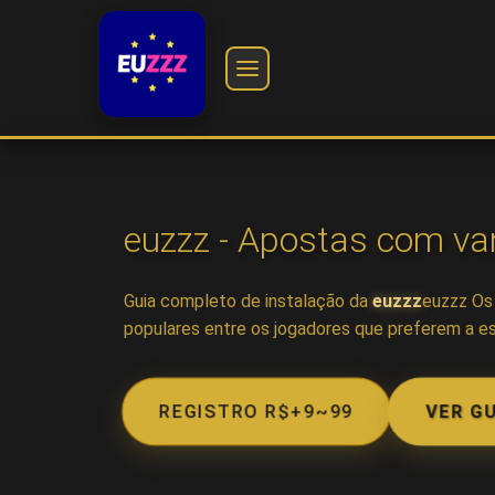
🎰 Jogos
Slot
euzzz - Apostas com va
Cassino
Guia completo de instalação da
euzzz
euzzz Os
populares entre os jogadores que preferem a es
Fortune
REGISTRO R$+9~99
VER G
Jogos