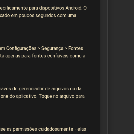
pecificamente para dispositivos Android. O
baixado em poucos segundos com uma
á em Configurações > Segurança > Fontes
ita apenas para fontes confiáveis como a
ravés do gerenciador de arquivos ou da
cone do aplicativo. Toque no arquivo para
vise as permissões cuidadosamente - elas