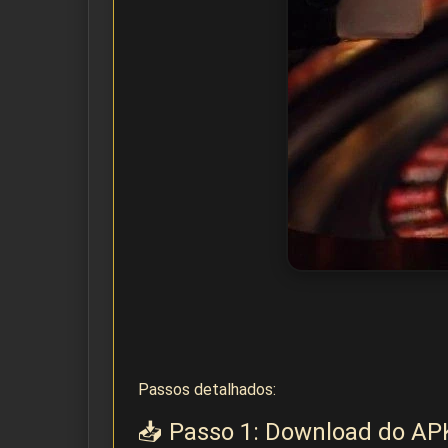
Passos detalhados:
📥 Passo 1: Download do AP